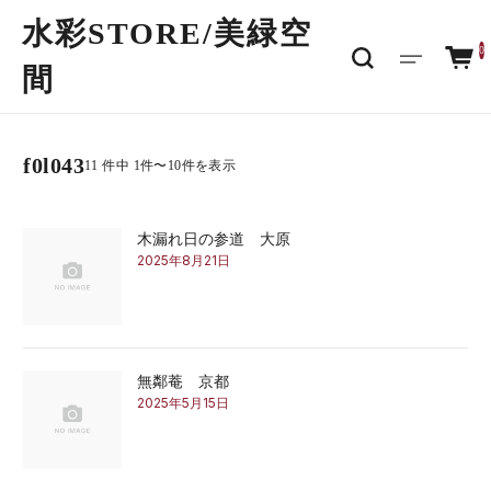
水彩STORE/​美緑空
0
間
f0l043
11 件中 1件〜10件を表示
木漏れ日の参道 大原
2025年8月21日
無鄰菴 京都
2025年5月15日