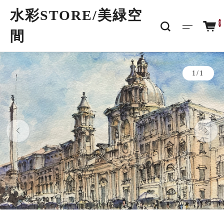
水彩STORE/​美緑空
0
間
1/1