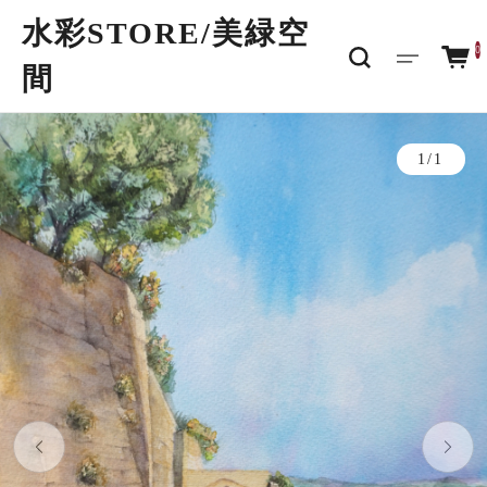
水彩STORE/​美緑空
0
間
1/1