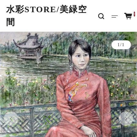
水彩STORE/​美緑空
0
間
1/1