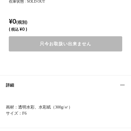
在庫状態 : SOLD OUT
¥0
(税別)
(
税込
¥0 )
只今お取扱い出来ません
詳細
画材：透明水彩、水彩紙（300g/㎡）
サイズ：F6